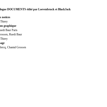
u catalogue DOCUMENTS édité par Loevenbruck et BlackJack
s notices
 Thiery
on graphique
Ruedi Baur Paris
rossen, Ruedi Baur
 Thiery
page
lercq, Chantal Grossen