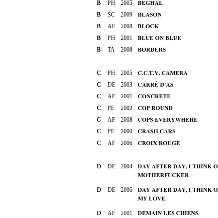
B
PH
2005
B
SC
2009
B
AF
2008
B
PH
2001
B
TA
2008
C
PH
2005
C
DE
2003
C
AF
2001
C
PE
2002
C
AF
2008
C
PE
2000
C
AF
2006
D
DE
2004
D
DE
2006
D
AF
2001