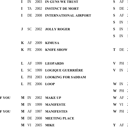
I
IN
2003
S
AF
I
TA
2002
S
DE
I
DE
2008
S
AF
S
IN
J
SC
2002
S
IN
S
IN
K
AF
2009
K
PE
2006
T
DE
L
AF
1999
V
PH
L
SC
1999
V
IN
L
PH
2003
L
PE
2006
W
IN
W
PH
M
IN
2002
W
AF
M
IN
1999
W
VI
M
AF
1997
W
PH
M
DE
2008
M
VI
2005
Y
AF