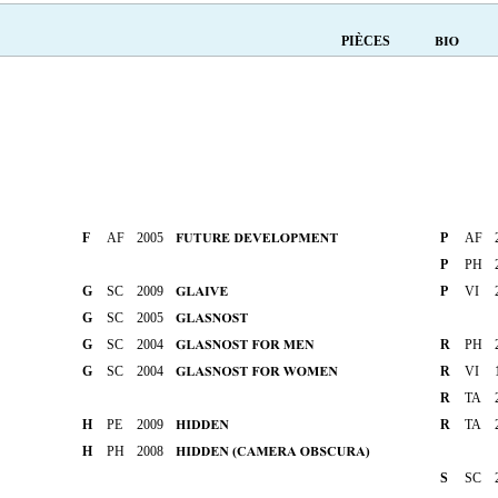
PIÈCES
F
AF
2005
P
AF
P
PH
G
SC
2009
P
VI
G
SC
2005
G
SC
2004
R
PH
G
SC
2004
R
VI
R
TA
H
PE
2009
R
TA
H
PH
2008
S
SC