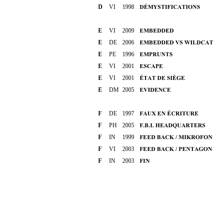
D
VI
1998
E
VI
2009
E
DE
2006
E
PE
1996
E
VI
2001
E
VI
2001
E
DM
2005
F
DE
1997
F
PH
2005
F
IN
1999
F
VI
2003
F
IN
2003